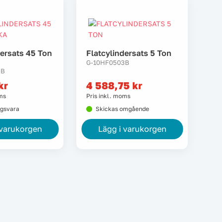
dersats 45 Ton
Flatcylindersats 5 Ton
G-10HF0503B
6B
kr
4 588,75
kr
oms
Pris inkl. moms
ngsvara
Skickas omgående
 varukorgen
Lägg i varukorgen