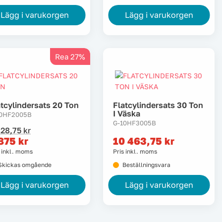
Lägg i varukorgen
Lägg i varukorgen
Rea 27%
atcylindersats 20 Ton
Flatcylindersats 30 Ton
I Väska
10HF2005B
G-10HF3005B
et
et
428,75
kr
rsprungliga
uvarande
 875
kr
10 463,75
kr
riset
riset
s inkl. moms
Pris inkl. moms
ar:
:
Skickas omgående
Beställningsvara
28,75 kr.
75 kr.
Lägg i varukorgen
Lägg i varukorgen