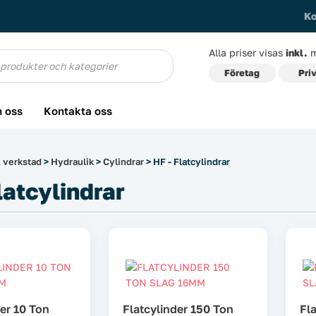
Ko
Alla priser visas
inkl.
m
g
Företag
Pri
 oss
Kontakta oss
 verkstad
>
Hydraulik
>
Cylindrar
> HF - Flatcylindrar
latcylindrar
der 10 Ton
Flatcylinder 150 Ton
Fl