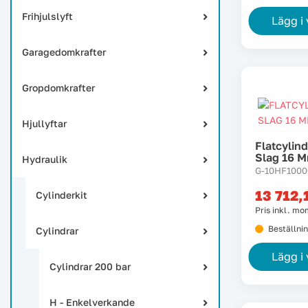
Frihjulslyft
Lägg i
Garagedomkrafter
Gropdomkrafter
Hjullyftar
Flatcylin
Slag 16 
Hydraulik
G-10HF1000
13 712,
Cylinderkit
Pris inkl. m
Beställni
Cylindrar
Lägg i
Cylindrar 200 bar
H - Enkelverkande