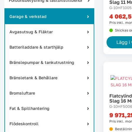
Fordonsbelysning & lastbilstillbehör
Slag 11 
G-10HF1005
4 062,
Garage & verkstad
Pris inkl. m
Skickas 
Avgasutsug & Fläktar
Lägg i
Batteriladdare & starthjälp
Bränslepumpar & tankutrustning
Bränsletank & Behållare
Bromsluftare
Flatcylin
Slag 16 
G-10HF500
Fat & Spillhantering
9 971,
Pris inkl. m
Flödeskontroll
Beställni