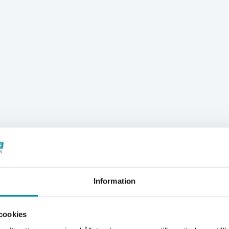
Information
Välkommen till Proffsbutiken
cookies
Jag handlar som: