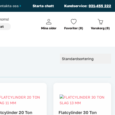
ntakta oss
Starta chatt
Kundservice:
031-455 222
oms!
vat
Mina sidor
Favoriter (0)
Varukorg (0)
atcylinder 20 Ton
Flatcylinder 30 Ton