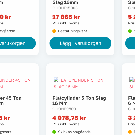
Mm
Slag 16mm
Sl
G-10HF15006
G-
50
kr
17 865
kr
5
oms
Pris inkl. moms
Pri
omgående
Beställningsvara
 varukorgen
Lägg i varukorgen
der 45 Ton
Flatcylinder 5 Ton Slag
Fl
Mm
16 Mm
6 
6
G-10HF0500
G-
25
kr
4 078,75
kr
3 
oms
Pris inkl. moms
Pri
ngsvara
Skickas omgående