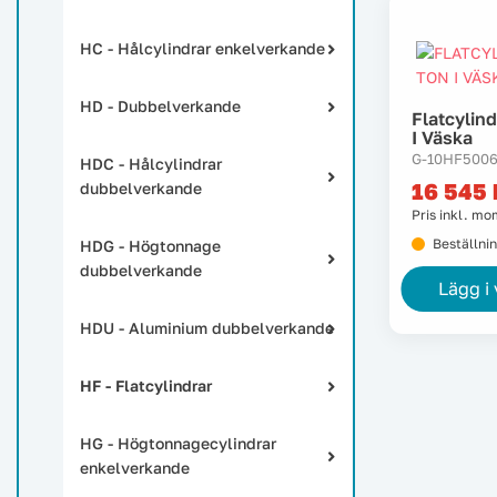
HC - Hålcylindrar enkelverkande
HD - Dubbelverkande
Flatcylin
I Väska
G-10HF500
HDC - Hålcylindrar
16 545
dubbelverkande
Pris inkl. m
Beställni
HDG - Högtonnage
dubbelverkande
Lägg i
HDU - Aluminium dubbelverkande
HF - Flatcylindrar
HG - Högtonnagecylindrar
enkelverkande