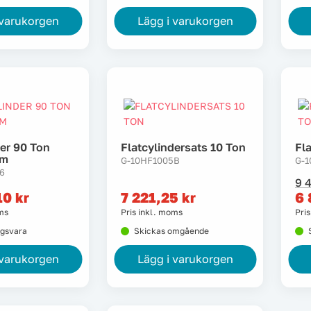
 varukorgen
Lägg i varukorgen
der 90 Ton
Flatcylindersats 10 Ton
Fl
Mm
G-10HF1005B
G-
6
D
D
9 
u
n
10
kr
7 221,25
kr
6
p
p
oms
Pris inkl. moms
Pri
v
är
ngsvara
Skickas omgående
9
6
4
8
 varukorgen
Lägg i varukorgen