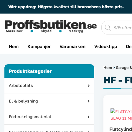
Vårt uppdrag:
Högsta kvalitet till branschens bästa pris.
Produktsöknin
Hem
Kampanjer
Varumärken
Videoklipp
Om
Hem
>
Garage &
Produktkategorier
HF - F
Arbetsplats
El & belysning
Förbrukningsmaterial
Flatcylin