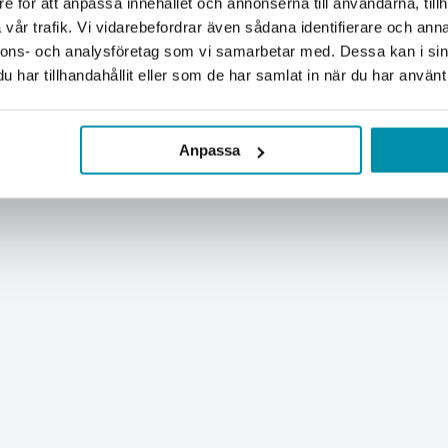
e för att anpassa innehållet och annonserna till användarna, tillh
Företag
Privat
vår trafik. Vi vidarebefordrar även sådana identifierare och anna
nnons- och analysföretag som vi samarbetar med. Dessa kan i sin
Exkl. moms
Inkl. moms
har tillhandahållit eller som de har samlat in när du har använt 
Anpassa