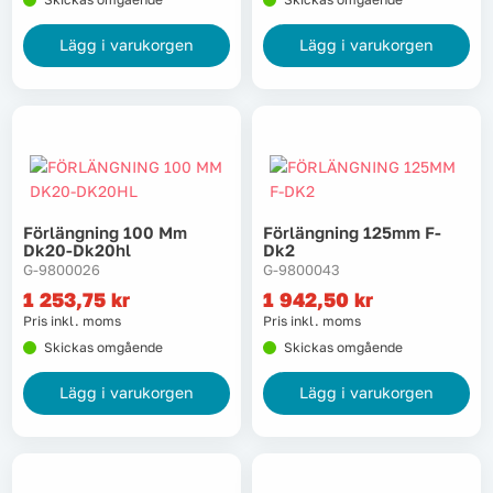
Lyft, transport & materialhantering
Lägg i varukorgen
Lägg i varukorgen
Maskiner
Maskintillbehör & förbrukning
Mätinstrument
Förlängning 100 Mm
Förlängning 125mm F-
Dk20-Dk20hl
Dk2
Oljor & kem
G-9800026
G-9800043
1 253,75
kr
1 942,50
kr
Skydd & kläder
Pris inkl. moms
Pris inkl. moms
Skickas omgående
Skickas omgående
Svets
Lägg i varukorgen
Lägg i varukorgen
Tryckluft
Trädgård & utemiljö