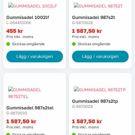
Tvätt
Gummisadel 1002lf
Gummisadel 987s2t
L-264451006
G-9870028
Verktyg
455
kr
1 587,50
kr
Pris inkl. moms
Pris inkl. moms
Värme, VVS & inomhusklimat
Skickas omgående
Skickas omgående
Lägg i varukorgen
Lägg i varukorgen
Outlet
Hem
Kampanjer
Gummisadel 987s2tp
Varumärken
Videoklipp
G-9870029
Gummisadel 987s2tel
G-9870030
1 587,50
kr
1 587,50
kr
Om oss
Kontakta oss
Pris inkl. moms
Pris inkl. moms
Skickas omgående
Skickas omgående