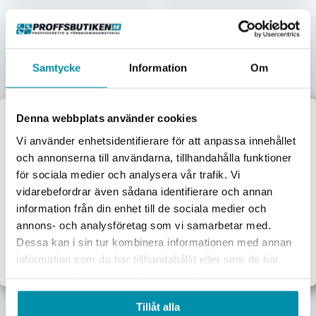
Samtycke
Information
Om
Lyftbalk (t3) 745-1150
Pivåhjul
Mm
Komplett,dk40/50/60/
G-9800009
G-AC3604800
Denna webbplats använder cookies
4 510
kr
1 542,50
kr
Välkommen till
Vi använder enhetsidentifierare för att anpassa innehållet
Pris inkl. moms
Pris inkl. moms
och annonserna till användarna, tillhandahålla funktioner
Proffsbutiken
Skickas omgående
Skickas omgående
för sociala medier och analysera vår trafik. Vi
vidarebefordrar även sådana identifierare och annan
Lägg i varukorgen
Lägg i varukorgen
Jag handlar som:
information från din enhet till de sociala medier och
Företag
Privat
annons- och analysföretag som vi samarbetar med.
Dessa kan i sin tur kombinera informationen med annan
Exkl. moms
Inkl. moms
information som du har tillhandahållit eller som de har
samlat in när du har använt deras tjänster.
Sadel 003068
Tillåt alla
L-264451204