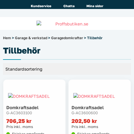
Alla priser visas
inkl.
moms!
Kundservice
Chatta
Mina sidor
Företag
Privat
Produktsökning
Hem
>
Garage & verkstad
>
Garagedomkrafter
> Tillbehör
Arbetsplats
Tillbehör
El & belysning
Fordonsbelysning & lastbilstillbehör
Förbrukningsmaterial
Domkraftsadel
Domkraftsadel
Garage & verkstad
G-AC3603100
G-AC3600600
706,25
kr
202,50
kr
Laserinstrument
Pris inkl. moms
Pris inkl. moms
Skickas omgående
Skickas omgående