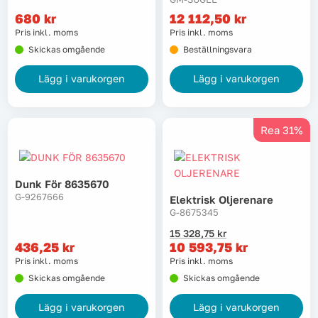
680
kr
12 112,50
kr
Tvätt
Pris inkl. moms
Pris inkl. moms
Skickas omgående
Beställningsvara
Verktyg
Lägg i varukorgen
Lägg i varukorgen
Värme, VVS & inomhusklimat
Rea 31%
Outlet
Dunk För 8635670
G-9267666
Elektrisk Oljerenare
Hem
Kampanjer
G-8675345
Det
Det
15 328,75
kr
ursprungliga
nuvarande
436,25
kr
10 593,75
kr
Varumärken
Videoklipp
priset
priset
Pris inkl. moms
Pris inkl. moms
var:
är:
Skickas omgående
Skickas omgående
15
10
Om oss
Kontakta oss
328,75 kr.
593,75 kr.
Lägg i varukorgen
Lägg i varukorgen