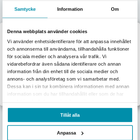
Samtycke
Information
Om
Spilloljesug 30 L
Denna webbplats använder cookies
NM-AOE1030
Spilloljebehållare
Välkommen till
Sugfunktion 90 L
Vi använder enhetsidentifierare för att anpassa innehållet
GM-43090
och annonserna till användarna, tillhandahålla funktioner
Proffsbutiken
13 861,25
kr
3 537,50
kr
för sociala medier och analysera vår trafik. Vi
Pris inkl. moms
Pris inkl. moms
vidarebefordrar även sådana identifierare och annan
Jag handlar som:
Beställningsvara
Skickas omgående
information från din enhet till de sociala medier och
Företag
Privat
annons- och analysföretag som vi samarbetar med.
Lägg i varukorgen
Lägg i varukorgen
Dessa kan i sin tur kombinera informationen med annan
Exkl. moms
Inkl. moms
information som du har tillhandahållit eller som de har
samlat in när du har använt deras tjänster.
Tillåt alla
Spilloljesug Vaccum 65l
Spilloljesug Vaccum 90l
Anpassa
Med Rör Och
Med Rör Och
Anslutningar
Anslutningar