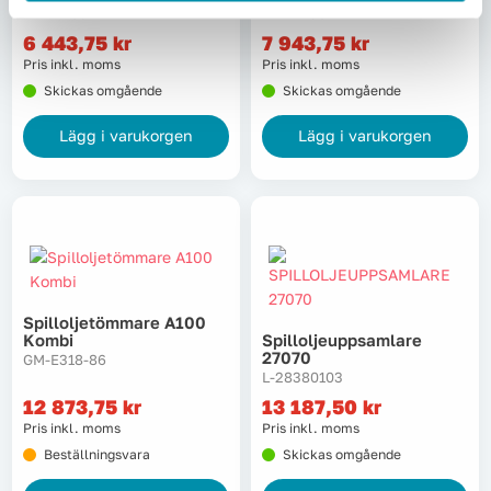
NM-ZA65
NM-ZA90
6 443,75
kr
7 943,75
kr
Pris inkl. moms
Pris inkl. moms
Skickas omgående
Skickas omgående
Lägg i varukorgen
Lägg i varukorgen
Spilloljetömmare A100
Kombi
Spilloljeuppsamlare
27070
GM-E318-86
L-28380103
12 873,75
kr
13 187,50
kr
Pris inkl. moms
Pris inkl. moms
Beställningsvara
Skickas omgående