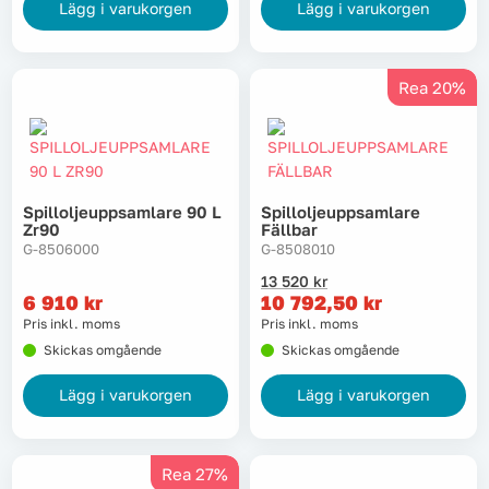
Lägg i varukorgen
Lägg i varukorgen
Rea 20%
Spilloljeuppsamlare 90 L
Spilloljeuppsamlare
Zr90
Fällbar
G-8506000
G-8508010
Det
Det
13 520
kr
ursprungliga
nuvarande
6 910
kr
10 792,50
kr
priset
priset
Pris inkl. moms
Pris inkl. moms
var:
är:
Skickas omgående
Skickas omgående
13
10
520 kr.
792,50 kr.
Lägg i varukorgen
Lägg i varukorgen
Rea 27%