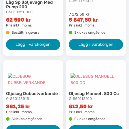
G-850371600
Låg Spilloljevagn Med
Pump 200l
GM-E0951-900
Det
Det
7 172,50
kr
ursprungliga
nuvarande
62 500
kr
5 847,50
kr
priset
priset
Pris inkl. moms
Pris inkl. moms
var:
är:
Beställningsvara
Skickas omgående
7
5
172,50 kr.
847,50 kr.
Lägg i varukorgen
Lägg i varukorgen
Oljesug Dubbelverkande
Oljesug Manuell 800 Cc
G-860113915
G-860113910
861,25
kr
612,50
kr
Pris inkl. moms
Pris inkl. moms
Skickas omgående
Skickas omgående