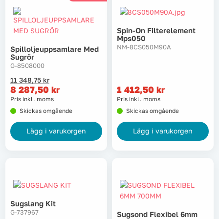
Spin-On Filterelement
Mps050
NM-8CS050M90A
Spilloljeuppsamlare Med
Sugrör
G-8508000
Det
Det
11 348,75
kr
ursprungliga
nuvarande
8 287,50
kr
1 412,50
kr
priset
priset
Pris inkl. moms
Pris inkl. moms
var:
är:
Skickas omgående
Skickas omgående
11
8
348,75 kr.
287,50 kr.
Lägg i varukorgen
Lägg i varukorgen
Sugslang Kit
G-737967
Sugsond Flexibel 6mm