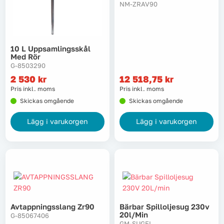
NM-ZRAV90
Lyft, transport & materialhantering
Maskiner
10 L Uppsamlingsskål
Med Rör
Maskintillbehör & förbrukning
G-8503290
2 530
kr
12 518,75
kr
Pris inkl. moms
Pris inkl. moms
Mätinstrument
Skickas omgående
Skickas omgående
Oljor & kem
Lägg i varukorgen
Lägg i varukorgen
Skydd & kläder
Svets
Tryckluft
Avtappningsslang Zr90
Bärbar Spilloljesug 230v
20l/min
G-85067406
Trädgård & utemiljö
GM-SUGEL