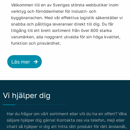
Välkommen till en av Sveriges största webbutiker inom
verktyg och förnödenheter för industri- och
byggbranschen. Med vår effektiva logistik säkerställer vi
snabba och pålitliga leveranser direkt till dig. Du får
tillgång till ett brett sortiment från över 800 starka
varumärken, alla noggrant utvalda för sin höga kvalitet,
funktion och prisvärdhet.
Läs mer
Vi hjälper dig
Har du frågor om vårt sortiment eller vill du ha en offert? Våra
säljare hjälper dig gärna! Kontakta oss via telefon, mejl eller
chatt så hjälper vi dig att hitta rätt produkt för rätt ändamål,