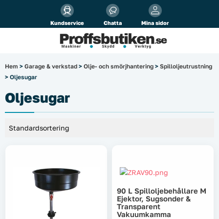
Alla priser visas
inkl.
moms!
Kundservice
Chatta
Mina sidor
Företag
Privat
Produktsökning
Hem
>
Garage & verkstad
>
Olje- och smörjhantering
>
Spilloljeutrustning
> Oljesugar
Arbetsplats
Oljesugar
El & belysning
Fordonsbelysning & lastbilstillbehör
Förbrukningsmaterial
Garage & verkstad
90 L Spilloljebehållare M
Ejektor, Sugsonder &
Laserinstrument
Transparent
Vakuumkamma