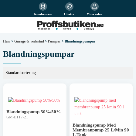
Alla priser visas
inkl.
moms!
Kundservice
Chatta
Mina sidor
Företag
Privat
Produktsökning
Arbetsplats
Hem
>
Garage & verkstad
>
Pumpar
> Blandningspumpar
Blandningspumpar
Blandningspump 50%/50%
GM-E117-21
Blandningspump Med
Membranpump 25 L/min 90
L Tank