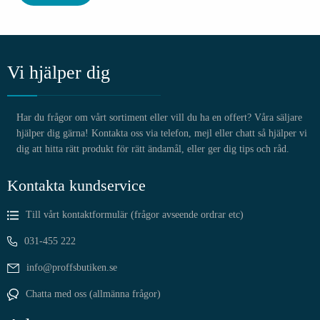
Kantmarkeringsstolpe
Koner & Trafikrör
Vi hjälper dig
Övergangsställe
Sidomarkeringsskärmar
Har du frågor om vårt sortiment eller vill du ha en offert? Våra säljare
Stolpar & fötter
hjälper dig gärna! Kontakta oss via telefon, mejl eller chatt så hjälper vi
dig att hitta rätt produkt för rätt ändamål, eller ger dig tips och råd.
Varningstält
Kontakta kundservice
Vägavstängningspaket
Till vårt kontaktformulär (frågor avseende ordrar etc)
Vägmärken & skyltar
031-455 222
Vägvakt och vägvård
info@proffsbutiken.se
Betongarbeten
Chatta med oss (allmänna frågor)
Brunns- & ventilverktyg