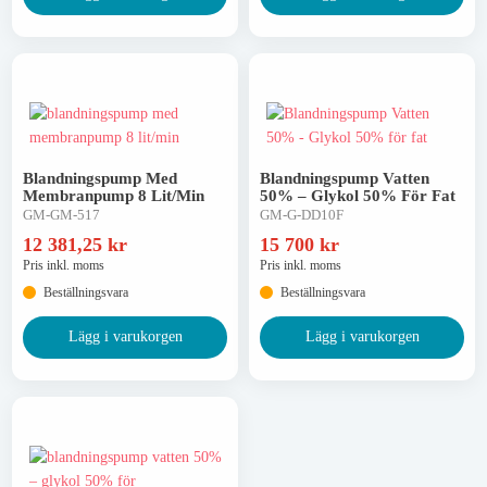
Asfaltgryta & Asfaltkokare
Blandningspump Med
Blandningspump Vatten
Membranpump 8 Lit/min
50% – Glykol 50% För Fat
Asfaltklister & Bitumen
GM-GM-517
GM-G-DD10F
12 381,25
kr
15 700
kr
Pris inkl. moms
Pris inkl. moms
Beställningsvara
Beställningsvara
Lägg i varukorgen
Lägg i varukorgen
Asfaltreparation
Asfaltskrapa
Asfaltskritor