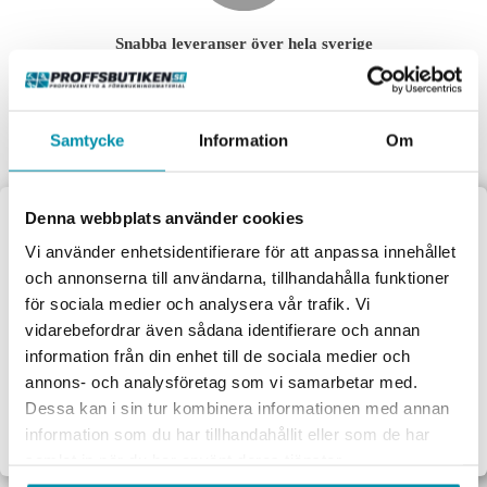
Markeringsfärg
Snabba leveranser över hela sverige
Fri frakt vid köp över 4 990 kr
Markörhandtag
Mäthjul
Samtycke
Information
Om
Microavfettning
Denna webbplats använder cookies
Spillhantering
Välkommen till
Vi använder enhetsidentifierare för att anpassa innehållet
Kundservice som kan
Brunnstätning
och annonserna till användarna, tillhandahålla funktioner
Fråga våra experter för personliga råd och smarta tips.
Proffsbutiken
för sociala medier och analysera vår trafik. Vi
Övriga produkter inom miljöskydd
vidarebefordrar även sådana identifierare och annan
Jag handlar som:
information från din enhet till de sociala medier och
Saneringsmedel
annons- och analysföretag som vi samarbetar med.
Företag
Privat
Dessa kan i sin tur kombinera informationen med annan
Exkl. moms
Inkl. moms
Saneringsväskor
information som du har tillhandahållit eller som de har
samlat in när du har använt deras tjänster.
Rätskivor
Handla privat eller som företag