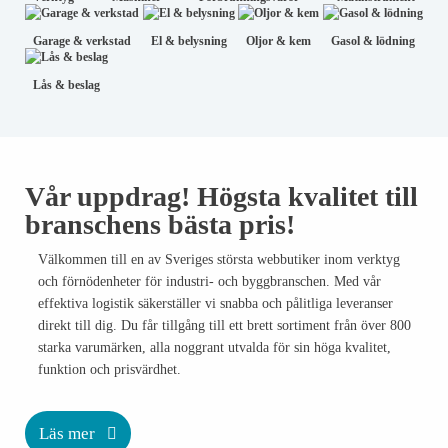
Vattentankar
Garage & verkstad
El & belysning
Oljor & kem
Gasol & lödning
Trafikmiljö & vägavstängning
Lås & beslag
Barriärer & bullerskydd
Fordonsutmärkning
Vår uppdrag! Högsta kvalitet till
Hastighetsdisplay
branschens bästa pris!
Farthinder och kabelbryggor
Välkommen till en av Sveriges största webbutiker inom verktyg
Lots & ljus
och förnödenheter för industri- och byggbranschen. Med vår
effektiva logistik säkerställer vi snabba och pålitliga leveranser
Skyltbågar & övriga skyltar
direkt till dig. Du får tillgång till ett brett sortiment från över 800
starka varumärken, alla noggrant utvalda för sin höga kvalitet,
Stabiliseringsblock
funktion och prisvärdhet.
Lätt avstängning
Läs mer