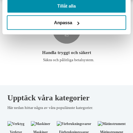
Vi behandlar ordern direkt
Tillåt alla
Sisalgarn & Pressgarn
Asfaltskyffel
Anpassa
Släppmedel Asfalt
Spackelspade
Handla tryggt och säkert
Spolarvätska
Säkra och pålitliga betalsystem.
Spett
Tjär- och Asfaltsborttagare Spray
Upptäck våra kategorier
Tryckhjul & tryckrullar
Här nedan hittar några av våra populäraste kategorier.
Tumstockar
Vägmarkeringstejp
Verktyg
Maskiner
Förbrukningsvaror
Mätinstrument