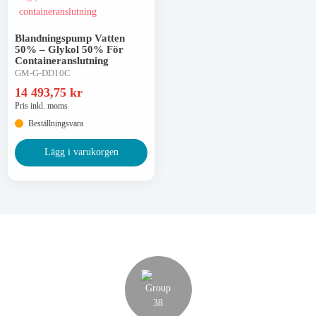
Asfaltspray
Blandningspump Vatten
50% – Glykol 50% För
Asfaltsraka & tillbehör
Containeranslutning
GM-G-DD10C
Asfaltstöt
14 493,75
kr
Pris inkl. moms
Sidomarkeringsskärmar
Beställningsvara
Diamantkapklingor
Lägg i varukorgen
Koncentratsprutor
Gasolbrännare
Hantverkarknivar
Krattor
Linjefärg