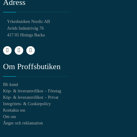
Adress
Gasolutrustning
Yrkesbutiken Nordic AB
Adaptrar
Aröds Industriväg 76
417 05 Hisings Backa
Alde
Alde reservdelar
Om Proffsbutiken
Anslutningsfläns Müller
Anslutningsventiler
Bli kund
Köp- & leveransvillkor – Företag
Blockventiler
Köp- & leveransvillkor – Privat
Integritets- & Cookiepolicy
Brännarkit
Kontakta oss
Om oss
Brännarmunstycken
Ånger och reklamation
Butajet