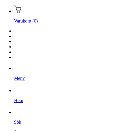
Varukorg (0)
Hem
Kampanjer
Varumärken
Videoklipp
Om oss
Kontakta oss
Meny
Hem
Sök