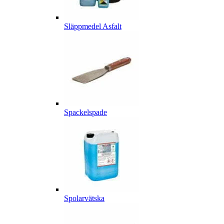
Släppmedel Asfalt
Spackelspade
Spolarvätska