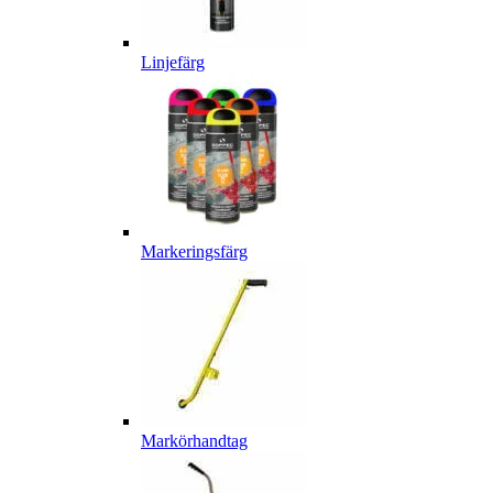
Linjefärg
Markeringsfärg
Markörhandtag