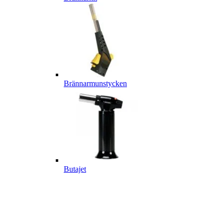
Brännarmunstycken
Butajet