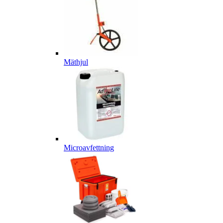
Mäthjul
Microavfettning