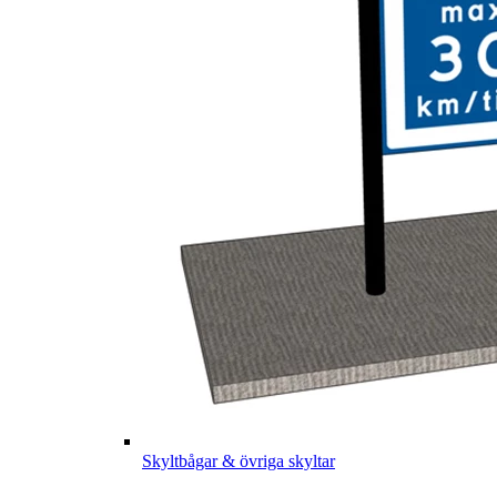
Skyltbågar & övriga skyltar