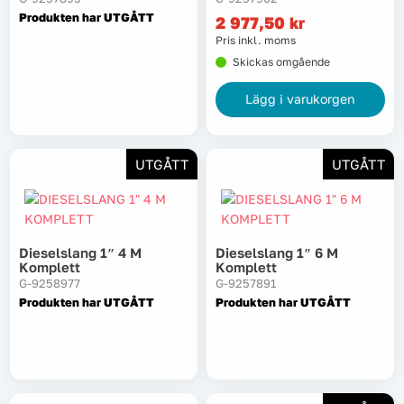
Produkten har UTGÅTT
2 977,50
kr
Lyft, transport & materialhantering
Pris inkl. moms
Skickas omgående
Maskiner
Lägg i varukorgen
Maskintillbehör & förbrukning
Mätinstrument
UTGÅTT
UTGÅTT
Oljor & kem
Dieselslang 1″ 4 M
Dieselslang 1″ 6 M
Skydd & kläder
Komplett
Komplett
G-9258977
G-9257891
Svets
Produkten har UTGÅTT
Produkten har UTGÅTT
Tryckluft
Trädgård & utemiljö