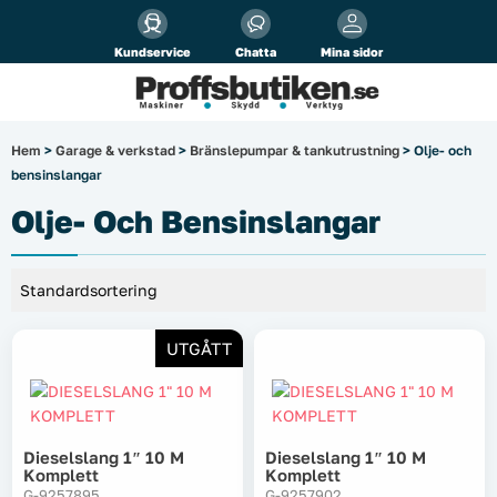
Alla priser visas
inkl.
moms!
Kundservice
Chatta
Mina sidor
Företag
Privat
Produktsökning
Hem
>
Garage & verkstad
>
Bränslepumpar & tankutrustning
> Olje- och
bensinslangar
Arbetsplats
Olje- Och Bensinslangar
El & belysning
Fordonsbelysning & lastbilstillbehör
UTGÅTT
Förbrukningsmaterial
Garage & verkstad
Dieselslang 1″ 10 M
Dieselslang 1″ 10 M
Laserinstrument
Komplett
Komplett
G-9257895
G-9257902