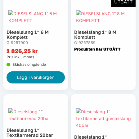
UTGÅTT
Tvätt
Verktyg
Dieselslang 1″ 6 M
Dieselslang 1″ 8 M
Komplett
Komplett
G-9257900
G-9257889
Värme, VVS & inomhusklimat
Produkten har UTGÅTT
1 826,25
kr
Pris inkl. moms
Outlet
Skickas omgående
Lägg i varukorgen
Hem
Kampanjer
Varumärken
Videoklipp
Om oss
Kontakta oss
Dieselslang 1″
Textilarmerad 20bar
Dieselslang 1″