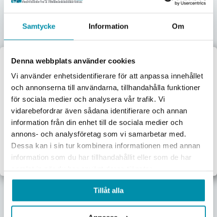
Samtycke
Information
Om
Pvc-Slang Oarmerad
Pvc-Slang Oarmerad
Denna webbplats använder cookies
13x17mm 50m
14x18mm 50m
Välkommen till
L-262202252
L-262202310
Vi använder enhetsidentifierare för att anpassa innehållet
61,50
kr
63,88
kr
och annonserna till användarna, tillhandahålla funktioner
Proffsbutiken
Pris inkl. moms
Pris inkl. moms
för sociala medier och analysera vår trafik. Vi
Skickas omgående
Beställningsvara
vidarebefordrar även sådana identifierare och annan
Jag handlar som:
information från din enhet till de sociala medier och
Lägg i varukorgen
Lägg i varukorgen
Företag
Privat
annons- och analysföretag som vi samarbetar med.
Dessa kan i sin tur kombinera informationen med annan
Exkl. moms
Inkl. moms
information som du har tillhandahållit eller som de har
samlat in när du har använt deras tjänster.
Tillåt alla