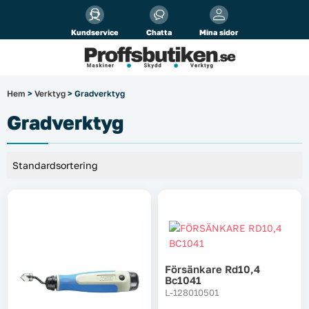
Alla priser visas
inkl.
moms!
Kundservice
Chatta
Mina sidor
Företag
Privat
Produktsökning
Hem
>
Verktyg
> Gradverktyg
Arbetsplats
Gradverktyg
El & belysning
Fordonsbelysning & lastbilstillbehör
Förbrukningsmaterial
Garage & verkstad
Försänkare Rd10,4
Bc1041
Laserinstrument
L-128010501