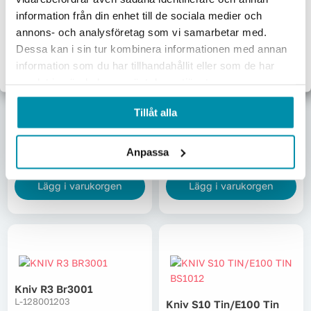
Jag handlar som:
information från din enhet till de sociala medier och
Företag
Privat
annons- och analysföretag som vi samarbetar med.
Dessa kan i sin tur kombinera informationen med annan
Exkl. moms
Inkl. moms
information som du har tillhandahållit eller som de har
samlat in när du har använt deras tjänster.
Kniv R1 Br1001
Kniv R2 Br2001
L-128001005
L-128001104
Tillåt alla
411,25
kr
451,25
kr
Pris inkl. moms
Pris inkl. moms
Anpassa
Beställningsvara
Skickas omgående
Lägg i varukorgen
Lägg i varukorgen
Kniv R3 Br3001
L-128001203
Kniv S10 Tin/e100 Tin