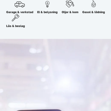
Garage & verkstad
El & belysning
Oljor & kem
Gasol & lödning
Lås & beslag