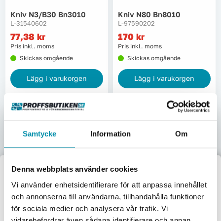
Kniv N3/b30 Bn3010
Kniv N80 Bn8010
L-31540602
L-97590202
77,38
kr
170
kr
Pris inkl. moms
Pris inkl. moms
Skickas omgående
Skickas omgående
Lägg i varukorgen
Lägg i varukorgen
Samtycke
Information
Om
Kniv N80 M42 Bn8043
Kniv N80k Bn8110
L-97590301
L-97580203
Denna webbplats använder cookies
207,50
kr
183,75
kr
Välkommen till
Pris inkl. moms
Pris inkl. moms
Vi använder enhetsidentifierare för att anpassa innehållet
Beställningsvara
Skickas omgående
och annonserna till användarna, tillhandahålla funktioner
Proffsbutiken
för sociala medier och analysera vår trafik. Vi
Lägg i varukorgen
Lägg i varukorgen
vidarebefordrar även sådana identifierare och annan