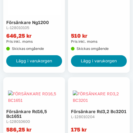
Lyft, transport & materialhantering
Försänkare Ng1200
Maskiner
L-128010105
646,25
kr
510
kr
Maskintillbehör & förbrukning
Pris inkl. moms
Pris inkl. moms
Skickas omgående
Skickas omgående
Mätinstrument
Lägg i varukorgen
Lägg i varukorgen
Oljor & kem
Skydd & kläder
Svets
Försänkare Rd16,5
Försänkare Rd3,2 Bc3201
Tryckluft
Bc1651
L-128010204
L-128010600
586,25
kr
175
kr
Trädgård & utemiljö