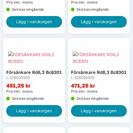
Pris inkl. moms
Pris inkl. moms
Skickas omgående
Skickas omgående
Tvätt
Lägg i varukorgen
Lägg i varukorgen
Verktyg
Värme, VVS & inomhusklimat
Outlet
Försänkare Rd6,3 Bc6301
Försänkare Rd8,3 Bc8301
L-128010303
L-128010402
451,25
kr
471,25
kr
Hem
Kampanjer
Pris inkl. moms
Pris inkl. moms
Skickas omgående
Skickas omgående
Varumärken
Videoklipp
Lägg i varukorgen
Lägg i varukorgen
Om oss
Kontakta oss