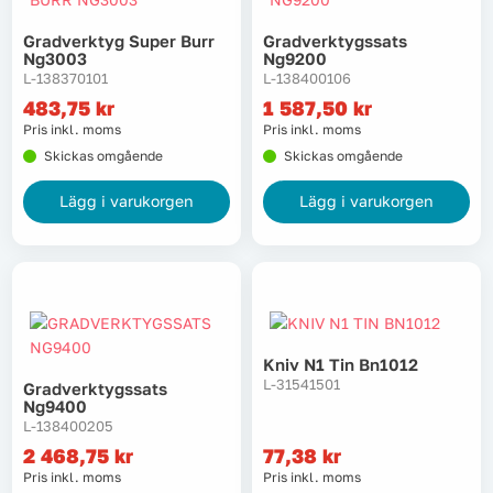
Gradverktyg Super Burr
Gradverktygssats
Ng3003
Ng9200
L-138370101
L-138400106
483,75
kr
1 587,50
kr
Pris inkl. moms
Pris inkl. moms
Skickas omgående
Skickas omgående
Lägg i varukorgen
Lägg i varukorgen
Kniv N1 Tin Bn1012
L-31541501
Gradverktygssats
Ng9400
L-138400205
2 468,75
kr
77,38
kr
Pris inkl. moms
Pris inkl. moms