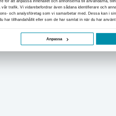
e för att anpassa innehållet och annonserna till användarna, tillh
Företag
Privat
vår trafik. Vi vidarebefordrar även sådana identifierare och anna
nnons- och analysföretag som vi samarbetar med. Dessa kan i sin
Exkl. moms
Inkl. moms
har tillhandahållit eller som de har samlat in när du har använt 
Anpassa