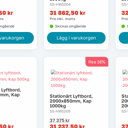
SS-HW1004
SS
,50
kr
31 862,50
kr
3
oms
Pris inkl. moms
Pri
omgående
Skickas omgående
 varukorgen
Lägg i varukorgen
Rea 16%
 Lyftbord,
0mm, Kap
Stationärt Lyftbord,
Sta
2000x850mm, Kap
20
1000kg
20
SS-HW1005
SS
Det
Det
37 375
kr
ursprungliga
nuvarande
,50
kr
31 237,50
kr
3