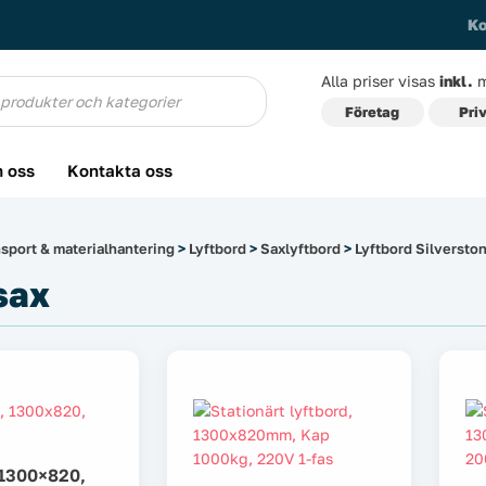
Ko
Alla priser visas
inkl.
m
g
Företag
Pri
 oss
Kontakta oss
ansport & materialhantering
>
Lyftbord
>
Saxlyftbord
>
Lyftbord Silversto
sax
 1300×820,