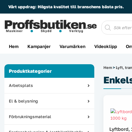
Vårt uppdrag:
Högsta kvalitet till branschens bästa pris.
Produktsöknin
Hem
Kampanjer
Varumärken
Videoklipp
Om
Hem
>
Lyft, tr
Produktkategorier
Enkel
Arbetsplats
El & belysning
Förbrukningsmaterial
Lyftbord,