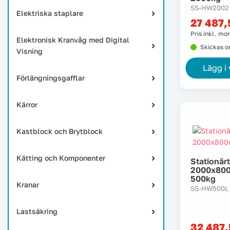
SS-HW2002
Elektriska staplare
27 487
Pris inkl. m
Elektronisk Kranvåg med Digital
Skickas 
Visning
Lägg i
Förlängningsgafflar
Kärror
Kastblock och Brytblock
Kätting och Komponenter
Stationärt
2000x80
500kg
Kranar
SS-HW500L
Lastsäkring
32 487