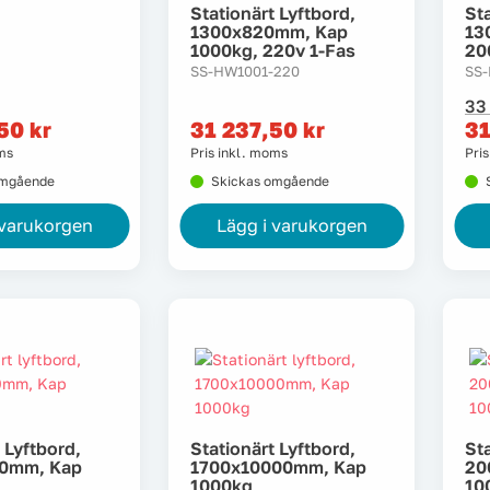
Stationärt Lyftbord,
Sta
1300x820mm, Kap
13
1000kg, 220v 1-Fas
20
SS-HW1001-220
SS
D
D
33
u
n
,50
kr
31 237,50
kr
31
p
p
oms
Pris inkl. moms
Pri
v
är
omgående
Skickas omgående
3
3
7
2
 varukorgen
Lägg i varukorgen
 Lyftbord,
Stationärt Lyftbord,
Sta
0mm, Kap
1700x10000mm, Kap
20
1000kg
10