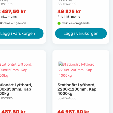
-HW1006
SS-HW4002
2 487,50
kr
49 875
kr
s inkl. moms
Pris inkl. moms
Skickas omgående
Skickas omgående
Lägg i varukorgen
Lägg i varukorgen
tionärt Lyftbord,
Stationärt Lyftbord,
00x850mm, Kap
2200x1200mm, Kap
00kg
4000kg
-HW2005
SS-HW4006
7 487,50
kr
44 987,50
kr