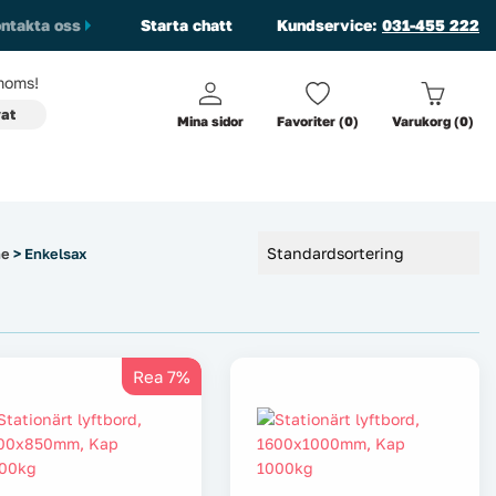
ntakta oss
Starta chatt
Kundservice:
031-455 222
oms!
vat
Mina sidor
Favoriter (0)
Varukorg (0)
ne
> Enkelsax
Rea 7%