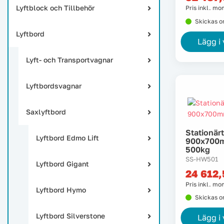
Lyftblock och Tillbehör
Pris inkl. m
Skickas 
Lyftbord
Lägg i
Lyft- och Transportvagnar
Lyftbordsvagnar
Saxlyftbord
Stationärt
Lyftbord Edmo Lift
900x700
500kg
SS-HW501
Lyftbord Gigant
24 612
Pris inkl. m
Lyftbord Hymo
Skickas 
Lyftbord Silverstone
Lägg i