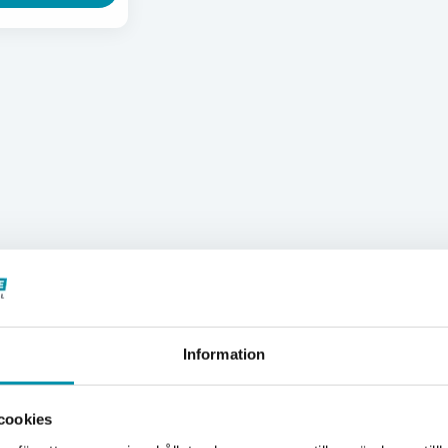
Information
Välkommen till Proffsbutiken
cookies
Jag handlar som: