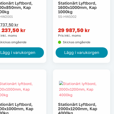
tionärt Lyftbord,
Stationärt Lyftbord,
00x850mm, Kap
1600x1000mm, Kap
00kg
1000kg
-HW2001
SS-HW1002
et
et
 737,50
kr
rsprungliga
uvarande
 237,50
kr
29 987,50
kr
riset
riset
s inkl. moms
Pris inkl. moms
ar:
:
Skickas omgående
Skickas omgående
3
1
37,50 kr.
37,50 kr.
Lägg i varukorgen
Lägg i varukorgen
tionärt Lyftbord,
Stationärt Lyftbord,
00x1000mm, Kap
2000x1200mm, Kap
00kg
4000kg