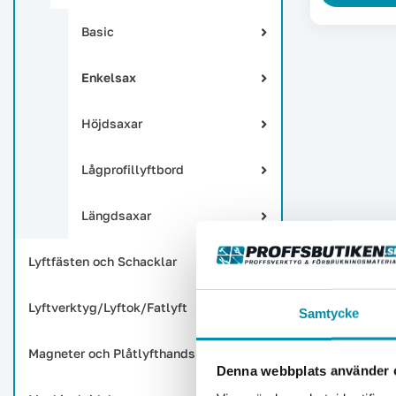
Basic
Enkelsax
Höjdsaxar
Lågprofillyftbord
Längdsaxar
Lyftfästen och Schacklar
Lyftverktyg/Lyftok/Fatlyft
Samtycke
Magneter och Plåtlyfthandskar
Denna webbplats använder 