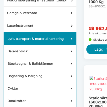
Fordonsbelysning & lastbilstillbehör
1000 Kg
SS-HW1001
Garage & verkstad
Laserinstrument
19 987
Pris inkl. m
Lyft, transport & materialhantering
Skickas 
Lägg i
Balansblock
Blockvagnar & Balkklämmor
Bogsering & bärgning
Cyklar
Stationärt
Domkrafter
1600x100
2000kg