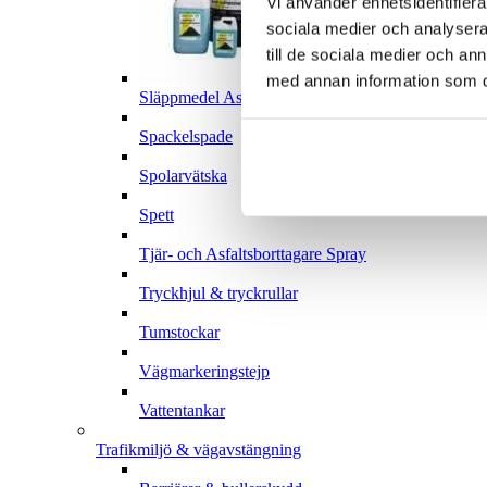
Vi använder enhetsidentifierar
sociala medier och analysera 
till de sociala medier och a
med annan information som du 
Släppmedel Asfalt
Spackelspade
Spolarvätska
Spett
Tjär- och Asfaltsborttagare Spray
Tryckhjul & tryckrullar
Tumstockar
Vägmarkeringstejp
Vattentankar
Trafikmiljö & vägavstängning