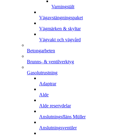
Varningstält
Vägavstängningspaket
Vägmärken & skyltar
Vägvakt och vägvård
Betongarbeten
Brunns- & ventilverktyg
Gasolutrustning
Adaptrar
Alde
Alde reservdelar
Anslutningsfläns Müller
Anslutningsventiler