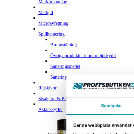
Markörhandtag
Mäthjul
Microavfettning
Spillhantering
Brunnstätning
Övriga produkter inom miljöskydd
Saneringsmedel
Saneringsväskor
Rätskivor
Sisalgarn & Pressgarn
Samtycke
Asfaltskyffel
Denna webbplats använder 