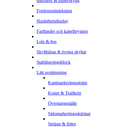
Barriärer & bullerskydd
Fordonsutmärkning
Hastighetsdisplay
Farthinder och kabelbryggor
Lots & ljus
Skyltbågar & övriga skyltar
Stabiliseringsblock
Lätt avstängning
Kantmarkeringsstolpe
Koner & Trafikrör
Övergangsställe
Sidomarkeringsskärmar
Stolpar & fötter