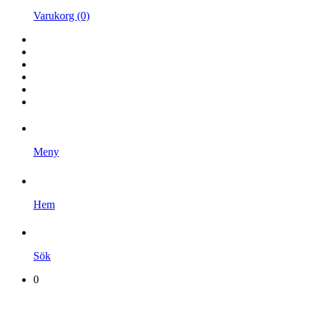
Varukorg (0)
Hem
Kampanjer
Varumärken
Videoklipp
Om oss
Kontakta oss
Meny
Hem
Sök
0