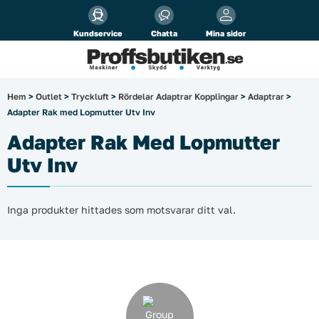
Alla priser visas
inkl.
moms!
Kundservice
Chatta
Mina sidor
Företag
Privat
Produktsökning
Hem
>
Outlet
>
Tryckluft
>
Rördelar Adaptrar Kopplingar
>
Adaptrar
>
Adapter Rak med Lopmutter Utv Inv
Arbetsplats
Adapter Rak Med Lopmutter
El & belysning
Utv Inv
Fordonsbelysning & lastbilstillbehör
Inga produkter hittades som motsvarar ditt val.
Förbrukningsmaterial
Garage & verkstad
Laserinstrument