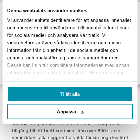
Denna webbplats använder cookies
Verktyg
Maskiner
Förbrukningsvaror
Mätinstrument
Välkommen till
Vi använder enhetsidentifierare för att anpassa innehållet
och annonserna till användarna, tillhandahålla funktioner
Proffsbutiken
Garage & verkstad
El & belysning
Oljor & kem
Gasol & lödning
för sociala medier och analysera vår trafik. Vi
vidarebefordrar även sådana identifierare och annan
Jag handlar som:
Lås & beslag
information från din enhet till de sociala medier och
Företag
Privat
annons- och analysföretag som vi samarbetar med.
Dessa kan i sin tur kombinera informationen med annan
Exkl. moms
Inkl. moms
information som du har tillhandahållit eller som de har
samlat in när du har använt deras tjänster.
Vår uppdrag! Högsta kvalitet
till branschens bästa pris!
Tillåt alla
Välkommen till en av Sveriges största webbutiker inom
verktyg och förnödenheter för industri- och
Anpassa
byggbranschen. Med vår effektiva logistik säkerställer vi
snabba och pålitliga leveranser direkt till dig. Du får
tillgång till ett brett sortiment från över 800 starka
varumärken, alla noggrant utvalda för sin höga kvalitet,