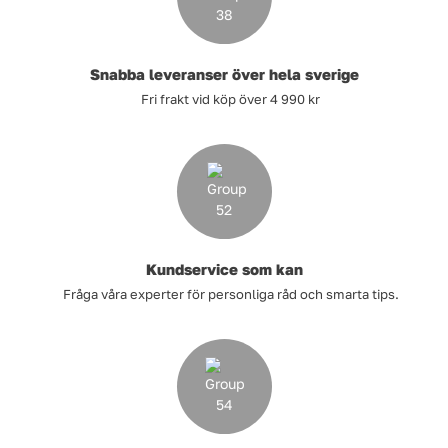
Lyft, transport & materialhantering
Snabba leveranser över hela sverige
Maskiner
Fri frakt vid köp över 4 990 kr
Maskintillbehör & förbrukning
Mätinstrument
Oljor & kem
Kundservice som kan
Skydd & kläder
Fråga våra experter för personliga råd och smarta tips.
Svets
Tryckluft
Trädgård & utemiljö