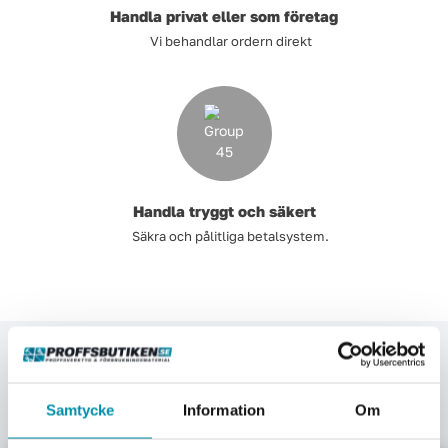
Handla privat eller som företag
Vi behandlar ordern direkt
Tvätt
Verktyg
Värme, VVS & inomhusklimat
Outlet
Handla tryggt och säkert
Säkra och pålitliga betalsystem.
Hem
Kampanjer
Varumärken
Videoklipp
Upptäck våra kategorier
Här nedan hittar några av våra populäraste kategorier.
Samtycke
Information
Om
Om oss
Kontakta oss