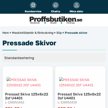
Alla priser visas
inkl.
moms!
Kundservice
Chatta
Mina sidor
Företag
Privat
Produktsökning
Hem
>
Maskintillbehör & förbrukning
>
Slip
> Pressade skivor
Arbetsplats
Pressade Skivor
El & belysning
Fordonsbelysning & lastbilstillbehör
Förbrukningsmaterial
Garage & verkstad
Pressad Skiva 125x6x22
Pressad Skiva 125x6x22
2sf U4401
3sf U4401
Laserinstrument
L-138951462
L-138951439