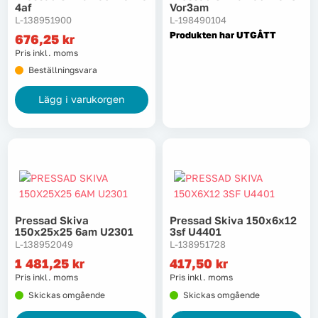
4af
Vor3am
L-138951900
L-198490104
Produkten har UTGÅTT
676,25
kr
Pris inkl. moms
Beställningsvara
Lägg i varukorgen
Pressad Skiva
Pressad Skiva 150x6x12
150x25x25 6am U2301
3sf U4401
L-138952049
L-138951728
1 481,25
kr
417,50
kr
Pris inkl. moms
Pris inkl. moms
Skickas omgående
Skickas omgående