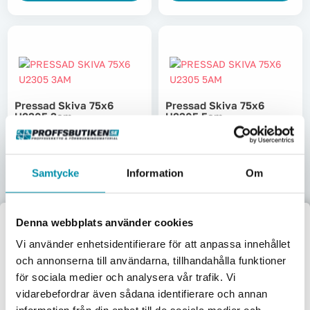
Pressad Skiva 75x6
Pressad Skiva 75x6
U2305 3am
U2305 5am
L-178240255
L-178240305
192,50
kr
205
kr
Pris inkl. moms
Pris inkl. moms
Samtycke
Information
Om
Beställningsvara
Skickas omgående
Lägg i varukorgen
Lägg i varukorgen
Denna webbplats använder cookies
Välkommen till
Vi använder enhetsidentifierare för att anpassa innehållet
och annonserna till användarna, tillhandahålla funktioner
Proffsbutiken
för sociala medier och analysera vår trafik. Vi
vidarebefordrar även sådana identifierare och annan
Jag handlar som: