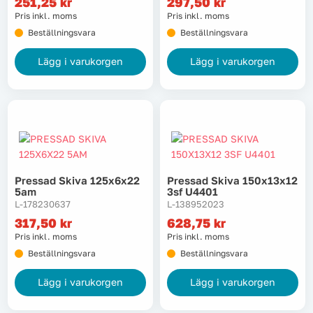
251,25
kr
297,50
kr
Lyft, transport & materialhantering
Pris inkl. moms
Pris inkl. moms
Beställningsvara
Beställningsvara
Maskiner
Lägg i varukorgen
Lägg i varukorgen
Maskintillbehör & förbrukning
Mätinstrument
Oljor & kem
Pressad Skiva 125x6x22
Pressad Skiva 150x13x12
5am
3sf U4401
Skydd & kläder
L-178230637
L-138952023
317,50
kr
628,75
kr
Svets
Pris inkl. moms
Pris inkl. moms
Beställningsvara
Beställningsvara
Tryckluft
Lägg i varukorgen
Lägg i varukorgen
Trädgård & utemiljö