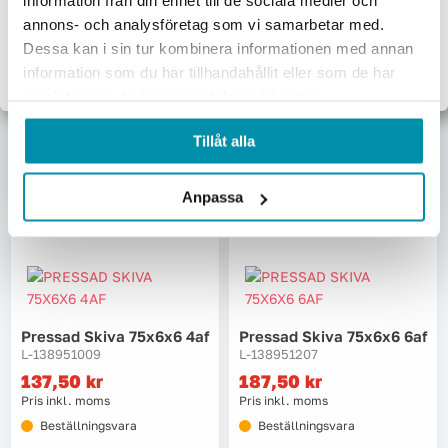
information från din enhet till de sociala medier och
Pressad Skiva 75x6
Pressad Skiva 75x6x6 2sf
Företag
Privat
annons- och analysföretag som vi samarbetar med.
U2305 7am
L-138951108
Dessa kan i sin tur kombinera informationen med annan
Exkl. moms
Inkl. moms
L-178240404
information som du har tillhandahållit eller som de har
218,75
kr
158,75
kr
samlat in när du har använt deras tjänster.
Pris inkl. moms
Pris inkl. moms
Skickas omgående
Skickas omgående
Tillåt alla
Lägg i varukorgen
Lägg i varukorgen
Anpassa
Pressad Skiva 75x6x6 4af
Pressad Skiva 75x6x6 6af
L-138951009
L-138951207
137,50
kr
187,50
kr
Pris inkl. moms
Pris inkl. moms
Beställningsvara
Beställningsvara