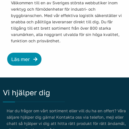
Välkommen till en av Sveriges största webbutiker inom
verktyg och förnödenheter för industri- och
byggbranschen. Med vår effektiva logistik säkerställer vi
snabba och pålitliga leveranser direkt till dig. Du får
tillgång till ett brett sortiment från över 800 starka
varumärken, alla noggrant utvalda för sin höga kvalitet,
funktion och prisvärdhet.
Läs mer
Vi hjälper dig
Har du frågor om vårt sortiment eller vill du ha en offert? Våra
säljare hjälper dig gärna! Kontakta oss via telefon, mejl eller
chatt så hjälper vi dig att hitta rätt produkt för rätt ändamål,