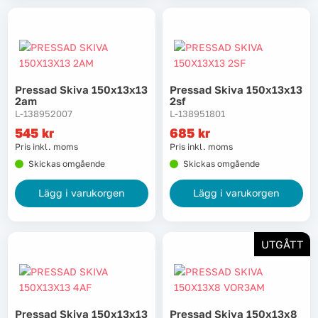
Tvätt
Verktyg
Pressad Skiva 150x13x13
Pressad Skiva 150x13x13
2am
2sf
Värme, VVS & inomhusklimat
L-138952007
L-138951801
545
kr
685
kr
Outlet
Pris inkl. moms
Pris inkl. moms
Skickas omgående
Skickas omgående
Lägg i varukorgen
Lägg i varukorgen
Hem
Kampanjer
UTGÅTT
Varumärken
Videoklipp
Om oss
Kontakta oss
Pressad Skiva 150x13x13
Pressad Skiva 150x13x8