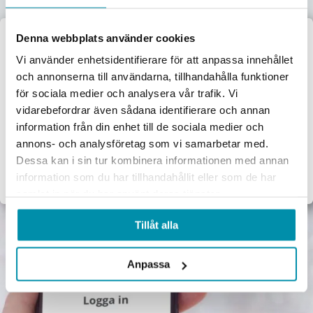
Denna webbplats använder cookies
Välkommen till
Vi använder enhetsidentifierare för att anpassa innehållet
och annonserna till användarna, tillhandahålla funktioner
Proffsbutiken
för sociala medier och analysera vår trafik. Vi
vidarebefordrar även sådana identifierare och annan
Jag handlar som:
information från din enhet till de sociala medier och
Företag
Privat
annons- och analysföretag som vi samarbetar med.
Dessa kan i sin tur kombinera informationen med annan
Exkl. moms
Inkl. moms
information som du har tillhandahållit eller som de har
samlat in när du har använt deras tjänster.
Tillåt alla
Anpassa