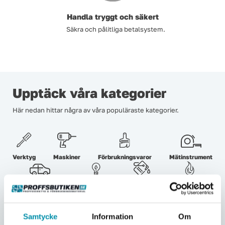
Handla tryggt och säkert
Säkra och pålitliga betalsystem.
Upptäck våra kategorier
Här nedan hittar några av våra populäraste kategorier.
Verktyg
Maskiner
Förbrukningsvaror
Mätinstrument
Garage & verkstad
El & belysning
Oljor & kem
Gasol & lödning
Lås & beslag
Samtycke
Information
Om