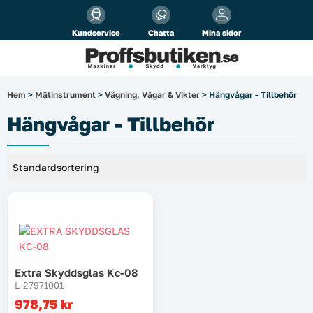
Alla priser visas
inkl.
moms!
Kundservice
Chatta
Mina sidor
Företag
Privat
Produktsökning
Hem
>
Mätinstrument
>
Vägning, Vågar & Vikter
> Hängvågar - Tillbehör
Arbetsplats
Hängvågar - Tillbehör
El & belysning
Fordonsbelysning & lastbilstillbehör
Förbrukningsmaterial
Garage & verkstad
Extra Skyddsglas Kc-08
L-27971001
Laserinstrument
978,75
kr