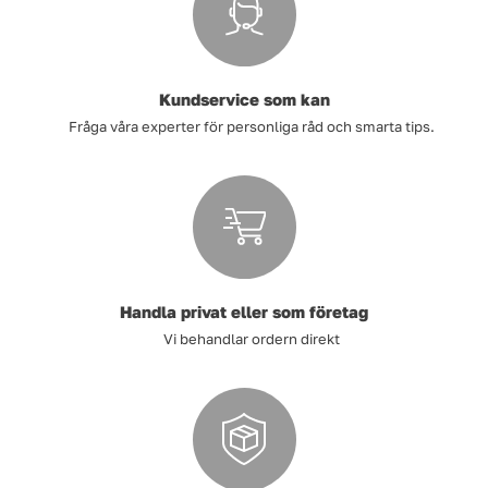
Tvätt
Kundservice som kan
Verktyg
Fråga våra experter för personliga råd och smarta tips.
Värme, VVS & inomhusklimat
Outlet
Handla privat eller som företag
Hem
Kampanjer
Vi behandlar ordern direkt
Varumärken
Videoklipp
Om oss
Kontakta oss