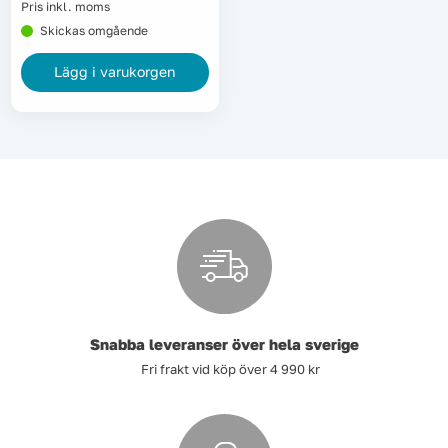
Pris inkl. moms
Lyft, transport & materialhantering
Skickas omgående
Lägg i varukorgen
Maskiner
Maskintillbehör & förbrukning
Mätinstrument
Oljor & kem
Skydd & kläder
Svets
Snabba leveranser över hela sverige
Fri frakt vid köp över 4 990 kr
Tryckluft
Trädgård & utemiljö