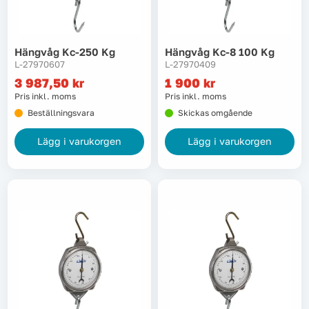
Lyft, transport & materialhantering
Hängvåg Kc-250 Kg
Hängvåg Kc-8 100 Kg
Maskiner
L-27970607
L-27970409
3 987,50
kr
1 900
kr
Maskintillbehör & förbrukning
Pris inkl. moms
Pris inkl. moms
Beställningsvara
Skickas omgående
Mätinstrument
Lägg i varukorgen
Lägg i varukorgen
Oljor & kem
Skydd & kläder
Svets
Tryckluft
Trädgård & utemiljö