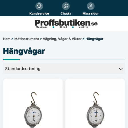
Alla priser visas
inkl.
moms!
Kundservice
Chatta
Mina sidor
Företag
Privat
Produktsökning
Hem
>
Mätinstrument
>
Vägning, Vågar & Vikter
> Hängvågar
Arbetsplats
Hängvågar
El & belysning
Fordonsbelysning & lastbilstillbehör
Förbrukningsmaterial
Garage & verkstad
Laserinstrument