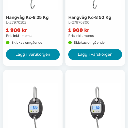
Tvätt
Hängvåg Kc-8 25 Kg
Hängvåg Kc-8 50 Kg
L-27970102
L-27970300
Verktyg
1 900
kr
1 900
kr
Pris inkl. moms
Pris inkl. moms
Värme, VVS & inomhusklimat
Skickas omgående
Skickas omgående
Lägg i varukorgen
Lägg i varukorgen
Outlet
Hem
Kampanjer
Varumärken
Videoklipp
Om oss
Kontakta oss