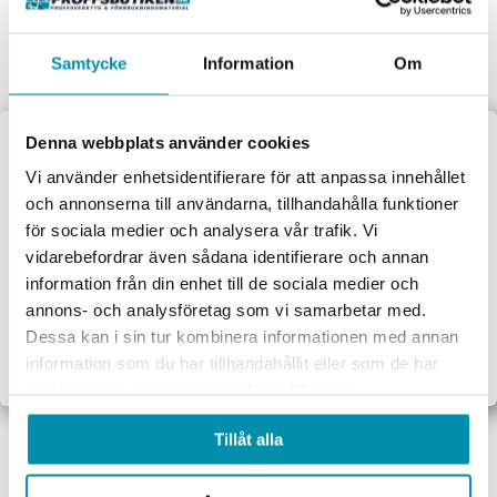
Samtycke
Information
Om
Denna webbplats använder cookies
Välkommen till
Vi använder enhetsidentifierare för att anpassa innehållet
Kundservice som kan
och annonserna till användarna, tillhandahålla funktioner
Fråga våra experter för personliga råd och smarta tips.
Proffsbutiken
för sociala medier och analysera vår trafik. Vi
vidarebefordrar även sådana identifierare och annan
Jag handlar som:
information från din enhet till de sociala medier och
Företag
Privat
annons- och analysföretag som vi samarbetar med.
Dessa kan i sin tur kombinera informationen med annan
Exkl. moms
Inkl. moms
information som du har tillhandahållit eller som de har
samlat in när du har använt deras tjänster.
Handla privat eller som företag
Vi behandlar ordern direkt
Tillåt alla