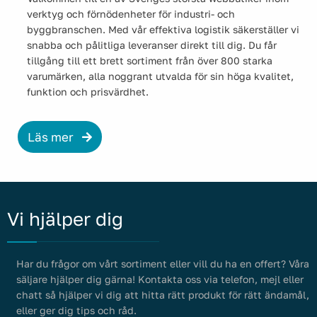
verktyg och förnödenheter för industri- och
byggbranschen. Med vår effektiva logistik säkerställer vi
snabba och pålitliga leveranser direkt till dig. Du får
tillgång till ett brett sortiment från över 800 starka
varumärken, alla noggrant utvalda för sin höga kvalitet,
funktion och prisvärdhet.
Läs mer
Vi hjälper dig
Har du frågor om vårt sortiment eller vill du ha en offert? Våra
säljare hjälper dig gärna! Kontakta oss via telefon, mejl eller
chatt så hjälper vi dig att hitta rätt produkt för rätt ändamål,
eller ger dig tips och råd.