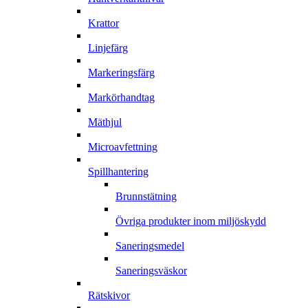
Krattor
Linjefärg
Markeringsfärg
Markörhandtag
Mäthjul
Microavfettning
Spillhantering
Brunnstätning
Övriga produkter inom miljöskydd
Saneringsmedel
Saneringsväskor
Rätskivor