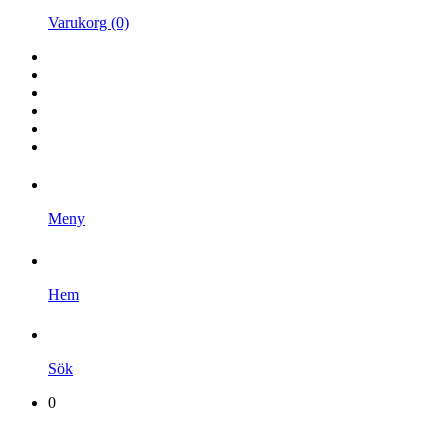
Varukorg (0)
Hem
Kampanjer
Varumärken
Videoklipp
Om oss
Kontakta oss
Meny
Hem
Sök
0