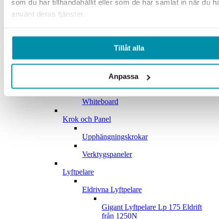
som du har tillhandahållit eller som de har samlat in när du h
Anslagstavlor
använt deras tjänster.
Datortillbehör
Tillåt alla
Konferensrum
Kontorsrum
Anpassa
Lunchrum
Whiteboard
Krok och Panel
Upphängningskrokar
Verktygspaneler
Lyftpelare
Eldrivna Lyftpelare
Gigant Lyftpelare Lp 175 Eldrift
från 1250N