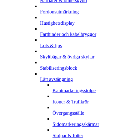
Barriärer & bullerskydd
Fordonsutmärkning
Hastighetsdisplay
Farthinder och kabelbryggor
Lots & ljus
Skyltbågar & övriga skyltar
Stabiliseringsblock
Lätt avstängning
Kantmarkeringsstolpe
Koner & Trafikrör
Övergangsställe
Sidomarkeringsskärmar
Stolpar & fötter