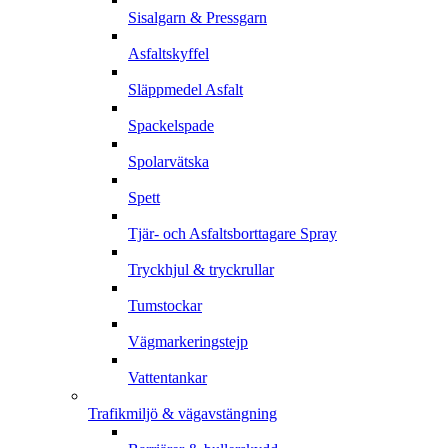
Sisalgarn & Pressgarn
Asfaltskyffel
Släppmedel Asfalt
Spackelspade
Spolarvätska
Spett
Tjär- och Asfaltsborttagare Spray
Tryckhjul & tryckrullar
Tumstockar
Vägmarkeringstejp
Vattentankar
Trafikmiljö & vägavstängning