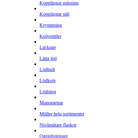
Kopplingar mässing
Kopplingar stål
Krympning
Kulventiler
Läckage
Lätta löd
Lödbult
Lödkolv
Lödning
Manometrar
Müller hela sortimentet
Nivåmätare flaskor
Ogräsbrännare