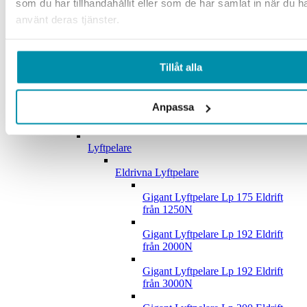
som du har tillhandahållit eller som de har samlat in när du h
använt deras tjänster.
Lunchrum
Whiteboard
Tillåt alla
Krok och Panel
Upphängningskrokar
Anpassa
Verktygspaneler
Lyftpelare
Eldrivna Lyftpelare
Gigant Lyftpelare Lp 175 Eldrift
från 1250N
Gigant Lyftpelare Lp 192 Eldrift
från 2000N
Gigant Lyftpelare Lp 192 Eldrift
från 3000N