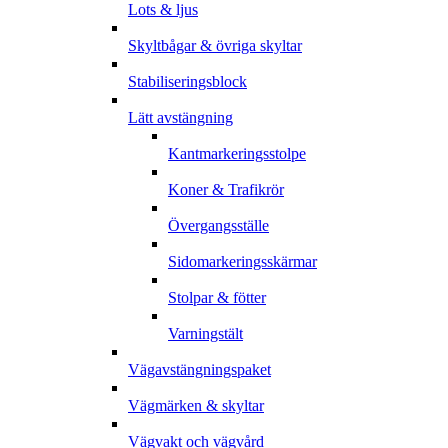
Lots & ljus
Skyltbågar & övriga skyltar
Stabiliseringsblock
Lätt avstängning
Kantmarkeringsstolpe
Koner & Trafikrör
Övergangsställe
Sidomarkeringsskärmar
Stolpar & fötter
Varningstält
Vägavstängningspaket
Vägmärken & skyltar
Vägvakt och vägvård