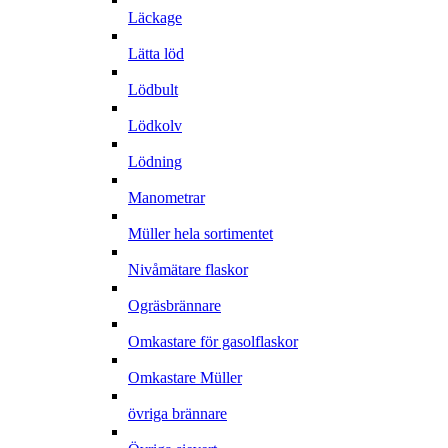
Läckage
Lätta löd
Lödbult
Lödkolv
Lödning
Manometrar
Müller hela sortimentet
Nivåmätare flaskor
Ogräsbrännare
Omkastare för gasolflaskor
Omkastare Müller
övriga brännare