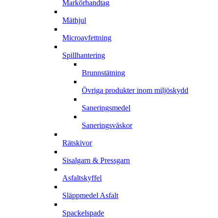
Markörhandtag
Mäthjul
Microavfettning
Spillhantering
Brunnstätning
Övriga produkter inom miljöskydd
Saneringsmedel
Saneringsväskor
Rätskivor
Sisalgarn & Pressgarn
Asfaltskyffel
Släppmedel Asfalt
Spackelspade