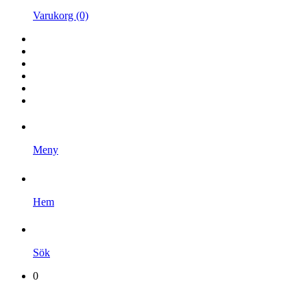
Varukorg (0)
Hem
Kampanjer
Varumärken
Videoklipp
Om oss
Kontakta oss
Meny
Hem
Sök
0