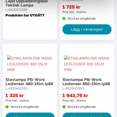
Lapd Uppladdningsbar
Taktisk Lampa
1 725
kr
L-643363286
Pris inkl. moms
Produkten har UTGÅTT
Skickas omgående
Lägg i varukorgen
Stavlampa P5r Work
Stavlampa P6r Work
Ledlenser 480-15lm Ip68
Ledlenser 850-15lm Ip68
L-682940200
L-682940903
1 325
kr
1 943,75
kr
Pris inkl. moms
Pris inkl. moms
Skickas omgående
Skickas omgående