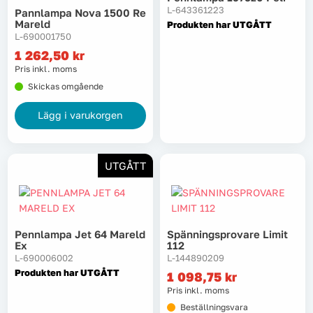
L-643361223
Pannlampa Nova 1500 Re
Mareld
Produkten har UTGÅTT
L-690001750
1 262,50
kr
Pris inkl. moms
Skickas omgående
Lägg i varukorgen
UTGÅTT
Pennlampa Jet 64 Mareld
Spänningsprovare Limit
Ex
112
L-690006002
L-144890209
Produkten har UTGÅTT
1 098,75
kr
Pris inkl. moms
Beställningsvara