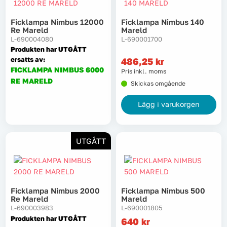
Ficklampa Nimbus 12000
Ficklampa Nimbus 140
Tvätt
Re Mareld
Mareld
L-690004080
L-690001700
Verktyg
Produkten har UTGÅTT
ersatts av:
486,25
kr
FICKLAMPA NIMBUS 6000
Pris inkl. moms
Värme, VVS & inomhusklimat
RE MARELD
Skickas omgående
Outlet
Lägg i varukorgen
UTGÅTT
Hem
Kampanjer
Varumärken
Videoklipp
Ficklampa Nimbus 2000
Ficklampa Nimbus 500
Re Mareld
Mareld
L-690003983
L-690001805
Om oss
Kontakta oss
Produkten har UTGÅTT
640
kr