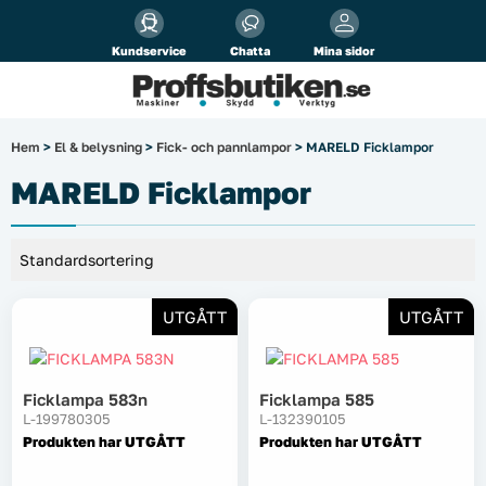
Alla priser visas
inkl.
moms!
Kundservice
Chatta
Mina sidor
Företag
Privat
Produktsökning
Hem
>
El & belysning
>
Fick- och pannlampor
> MARELD Ficklampor
Arbetsplats
MARELD Ficklampor
El & belysning
Fordonsbelysning & lastbilstillbehör
UTGÅTT
UTGÅTT
Förbrukningsmaterial
Garage & verkstad
Ficklampa 583n
Ficklampa 585
L-199780305
L-132390105
Produkten har UTGÅTT
Produkten har UTGÅTT
Laserinstrument