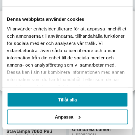
Stavlampa 60lm
L-529871055
Produkten har UTGÅTT
Stavlampa 3315z0 Peli
Denna webbplats använder cookies
Zone 0 Led 110 Lumen
Välkommen till
Gul
Vi använder enhetsidentifierare för att anpassa innehållet
L-643361918
och annonserna till användarna, tillhandahålla funktioner
Proffsbutiken
1 568,75
kr
för sociala medier och analysera vår trafik. Vi
Pris inkl. moms
vidarebefordrar även sådana identifierare och annan
Jag handlar som:
Skickas omgående
information från din enhet till de sociala medier och
Företag
Privat
annons- och analysföretag som vi samarbetar med.
Lägg i varukorgen
Dessa kan i sin tur kombinera informationen med annan
Exkl. moms
Inkl. moms
information som du har tillhandahållit eller som de har
samlat in när du har använt deras tjänster.
UTGÅTT
Tillåt alla
Anpassa
Stavlampa Atex Df1013
Grunda 62 Lumen
Stavlampa 7060 Peli
L-529820011