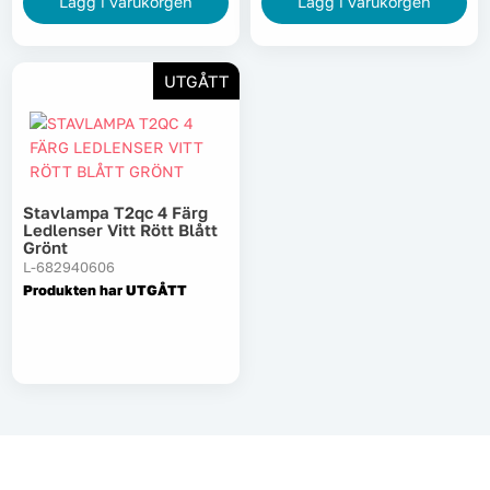
Lägg i varukorgen
Lägg i varukorgen
UTGÅTT
Stavlampa T2qc 4 Färg
Ledlenser Vitt Rött Blått
Grönt
L-682940606
Produkten har UTGÅTT