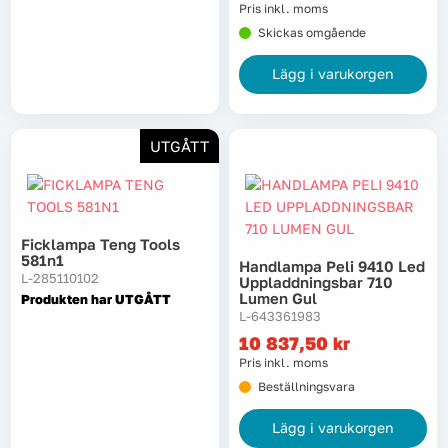
Pris inkl. moms
Skickas omgående
Lägg i varukorgen
UTGÅTT
Ficklampa Teng Tools
581n1
Handlampa Peli 9410 Led
L-285110102
Uppladdningsbar 710
Lumen Gul
Produkten har UTGÅTT
L-643361983
10 837,50
kr
Pris inkl. moms
Beställningsvara
Lägg i varukorgen