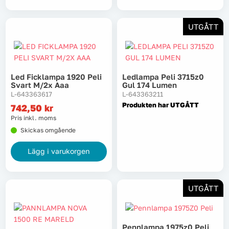
UTGÅTT
Led Ficklampa 1920 Peli
Ledlampa Peli 3715z0
Svart M/2x Aaa
Gul 174 Lumen
L-643363617
L-643363211
Produkten har UTGÅTT
742,50
kr
Pris inkl. moms
Skickas omgående
Lägg i varukorgen
UTGÅTT
Pennlampa 1975z0 Peli