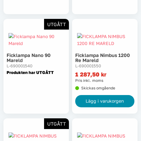
Lyft, transport & materialhantering
Maskiner
UTGÅTT
Maskintillbehör & förbrukning
Ficklampa Nano 90
Ficklampa Nimbus 1200
Mätinstrument
Mareld
Re Mareld
L-690001540
L-690001550
Produkten har UTGÅTT
Oljor & kem
1 287,50
kr
Pris inkl. moms
Skickas omgående
Skydd & kläder
Lägg i varukorgen
Svets
Tryckluft
UTGÅTT
Trädgård & utemiljö