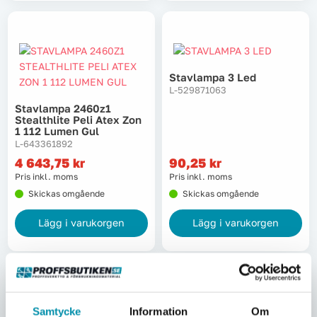
Stavlampa 3 Led
L-529871063
Stavlampa 2460z1
Stealthlite Peli Atex Zon
1 112 Lumen Gul
L-643361892
4 643,75
kr
90,25
kr
Pris inkl. moms
Pris inkl. moms
Skickas omgående
Skickas omgående
Lägg i varukorgen
Lägg i varukorgen
UTGÅTT
Samtycke
Information
Om