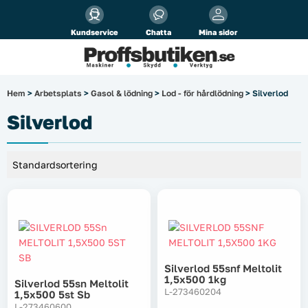
Alla priser visas
inkl.
moms!
Kundservice
Chatta
Mina sidor
Företag
Privat
Produktsökning
Hem
>
Arbetsplats
>
Gasol & lödning
>
Lod - för hårdlödning
> Silverlod
Arbetsplats
Silverlod
El & belysning
Fordonsbelysning & lastbilstillbehör
Förbrukningsmaterial
Garage & verkstad
Silverlod 55snf Meltolit
1,5x500 1kg
Silverlod 55sn Meltolit
Laserinstrument
L-273460204
1,5x500 5st Sb
L-273460600