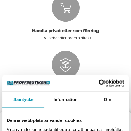
Handla privat eller som företag
Vi behandlar ordern direkt
Handla tryggt och säkert
Säkra och pålitliga betalsystem.
Samtycke
Information
Om
Denna webbplats använder cookies
Välkommen till
Vi använder enhetsidentifierare för att anpassa innehållet