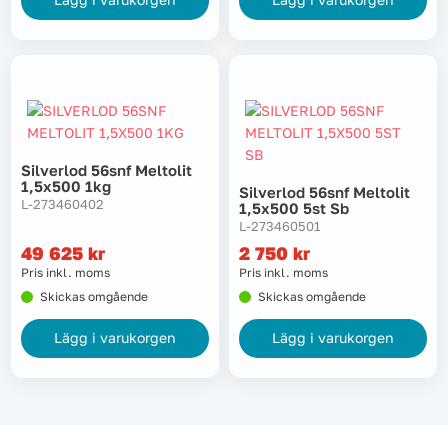
Tvätt
Verktyg
Värme, VVS & inomhusklimat
Silverlod 56snf Meltolit
1,5x500 1kg
Silverlod 56snf Meltolit
Outlet
L-273460402
1,5x500 5st Sb
L-273460501
49 625
kr
2 750
kr
Pris inkl. moms
Pris inkl. moms
Hem
Kampanjer
Skickas omgående
Skickas omgående
Lägg i varukorgen
Lägg i varukorgen
Varumärken
Videoklipp
Om oss
Kontakta oss