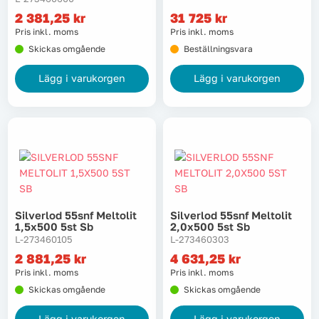
2 381,25
kr
31 725
kr
Lyft, transport & materialhantering
Pris inkl. moms
Pris inkl. moms
Skickas omgående
Beställningsvara
Maskiner
Lägg i varukorgen
Lägg i varukorgen
Maskintillbehör & förbrukning
Mätinstrument
Oljor & kem
Skydd & kläder
Silverlod 55snf Meltolit
Silverlod 55snf Meltolit
1,5x500 5st Sb
2,0x500 5st Sb
Svets
L-273460105
L-273460303
2 881,25
kr
4 631,25
kr
Pris inkl. moms
Pris inkl. moms
Tryckluft
Skickas omgående
Skickas omgående
Trädgård & utemiljö
Lägg i varukorgen
Lägg i varukorgen