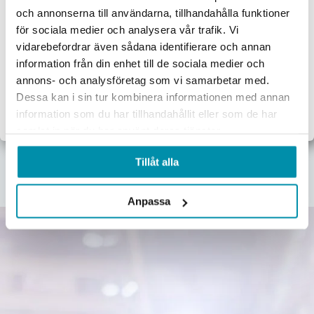
Upptäck våra kategorier
och annonserna till användarna, tillhandahålla funktioner
Proffsbutiken
Här nedan hittar några av våra populäraste kategorier.
för sociala medier och analysera vår trafik. Vi
vidarebefordrar även sådana identifierare och annan
Jag handlar som:
information från din enhet till de sociala medier och
Företag
Privat
annons- och analysföretag som vi samarbetar med.
Verktyg
Maskiner
Förbrukningsvaror
Mätinstrument
Dessa kan i sin tur kombinera informationen med annan
Exkl. moms
Inkl. moms
information som du har tillhandahållit eller som de har
samlat in när du har använt deras tjänster.
Garage & verkstad
El & belysning
Oljor & kem
Gasol & lödning
Tillåt alla
Lås & beslag
Anpassa